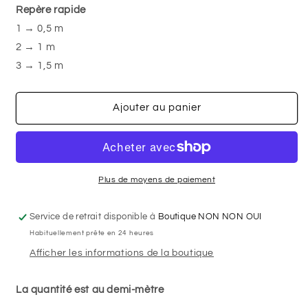
Repère rapide
Pandas
Pandas
-
-
1 → 0,5 m
NON
NON
2 → 1 m
NON
NON
3 → 1,5 m
OUI
OUI
-
-
Jersey
Jersey
Ajouter au panier
imprimé
imprimé
Plus de moyens de paiement
Service de retrait disponible à
Boutique NON NON OUI
Habituellement prête en 24 heures
Afficher les informations de la boutique
La quantité est au demi-mètre