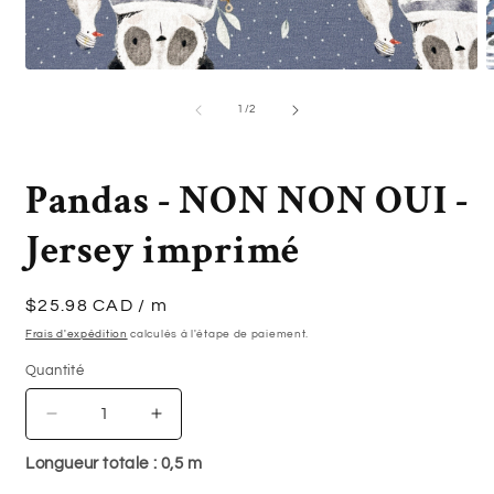
Ouvrir
O
le
l
média
m
de
1
/
2
1
2
dans
d
une
u
fenêtre
f
Pandas - NON NON OUI -
modale
m
Jersey imprimé
Prix
$25.98 CAD
/ m
habituel
Frais d'expédition
calculés à l'étape de paiement.
Quantité
Quantité
Réduire
Augmenter
la
la
Longueur totale :
0,5
m
quantité
quantité
de
de