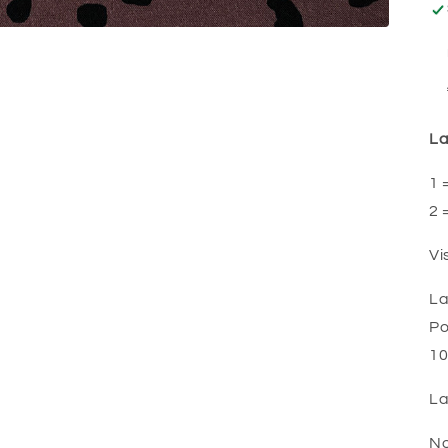
La
1 
2 
Vi
La
Po
10
La
No