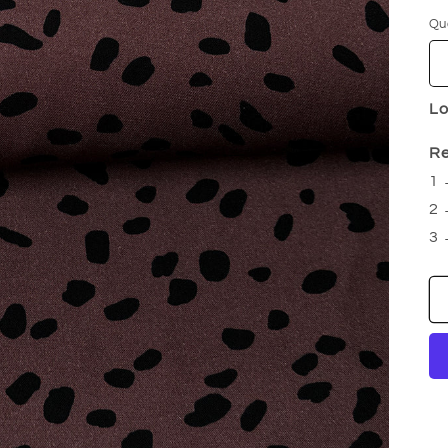
Qu
Qu
Lo
Re
1 
2 
3 