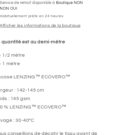
Service de retrait disponible à
Boutique NON
NON OUI
Habituellement prête en 24 heures
Afficher les informations de la boutique
 quantité est au demi-mètre
= 1/2 mètre
= 1 mètre
scose LENZING
™
ECOVERO™
rgeur : 142-145 cm
ids : 145 gsm
0 % LENZING
™
ECOVERO™
vage : 30-40°C
us conseillons de décatir le tissu avant de