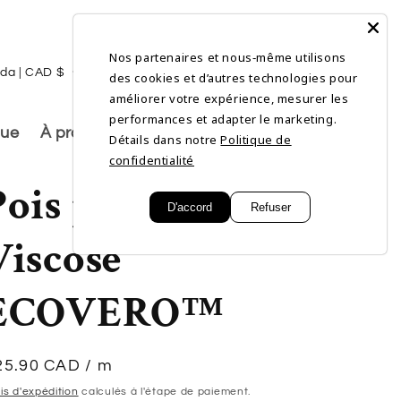
Nos partenaires et nous‑même utilisons
L
Connexion
Panier
Canada | CAD $
Français
des cookies et d’autres technologies pour
a
améliorer votre expérience, mesurer les
performances et adapter le marketing.
n
gue
À propos de nous
Détails dans notre
Politique de
g
confidentialité
Pois prune -
u
D'accord
Refuser
e
Viscose
ECOVERO™
ix
25.90 CAD
/ m
abituel
is d'expédition
calculés à l'étape de paiement.