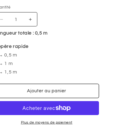
antité
antité
Réduire
Augmenter
la
la
ngueur totale :
0,5
m
quantité
quantité
de
de
père rapide
Pois
Pois
prune
prune
→ 0,5 m
-
-
→ 1 m
Viscose
Viscose
→ 1,5 m
ECOVERO™
ECOVERO™
Ajouter au panier
Plus de moyens de paiement