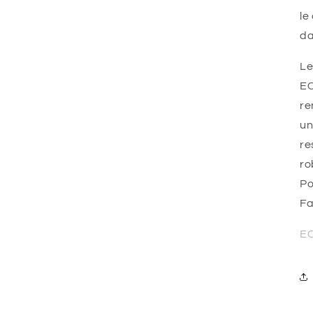
le
da
Le
EC
re
un
re
ro
Po
Fa
EC