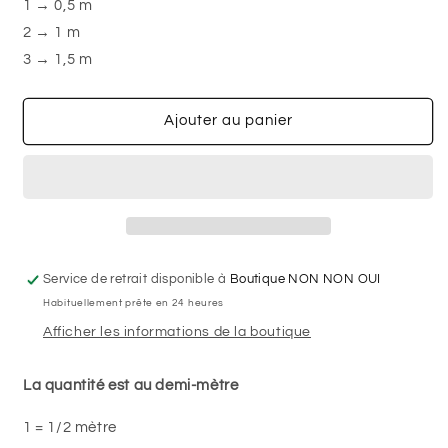
-
-
1 → 0,5 m
Velours
Velours
2 → 1 m
côtelé
côtelé
3 → 1,5 m
(corduroy)
(corduroy)
Ajouter au panier
Service de retrait disponible à
Boutique NON NON OUI
Habituellement prête en 24 heures
Afficher les informations de la boutique
La quantité est au demi-mètre
1 = 1/2 mètre