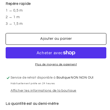
Repère rapide
Losanges
Losanges
taupe
taupe
1 → 0,5 m
-
-
2 → 1 m
Jersey
Jersey
3 → 1,5 m
imprimé
imprimé
Ajouter au panier
Plus de moyens de paiement
Service de retrait disponible à
Boutique NON NON OUI
Habituellement prête en 24 heures
Afficher les informations de la boutique
La quantité est au demi-mètre