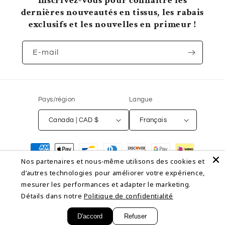
Inscrivez-vous pour connaître les
dernières nouveautés en tissus, les rabais
exclusifs et les nouvelles en primeur !
E-mail
Pays/région
Langue
Canada | CAD $
Français
Moyens
de
Nos partenaires et nous‑même utilisons des cookies et
paiement
d’autres technologies pour améliorer votre expérience,
mesurer les performances et adapter le marketing.
© 2026,
NON NON OUI
Commerce électronique propulsé par Shopify
Détails dans notre
Politique de confidentialité
Politique de remboursement
Politique de confidentialité
Conditions d’utilisation
Politique d’expédition
Coordonnées
D'accord
Refuser