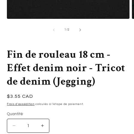
Ouvrir
O
le
l
média
m
de
1
/
2
1
2
dans
d
une
u
fenêtre
f
Fin de rouleau 18 cm -
modale
m
Effet denim noir - Tricot
de denim (Jegging)
Prix
$3.55 CAD
habituel
Frais d'expédition
calculés à l'étape de paiement.
Quantité
Quantité
Réduire
Augmenter