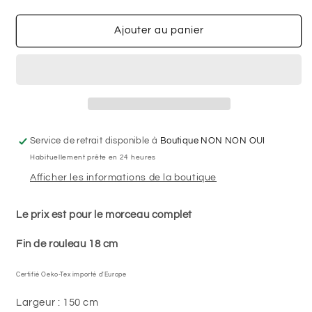
la
la
quantité
quantité
de
de
Ajouter au panier
Fin
Fin
de
de
rouleau
rouleau
18
18
cm
cm
-
-
Effet
Effet
Service de retrait disponible à
Boutique NON NON OUI
denim
denim
Habituellement prête en 24 heures
noir
noir
-
-
Afficher les informations de la boutique
Tricot
Tricot
de
de
Le prix est pour le morceau complet
denim
denim
(Jegging)
(Jegging)
Fin de rouleau 18 cm
Certifié Oeko-Tex importé d'Europe
Largeur : 150 cm