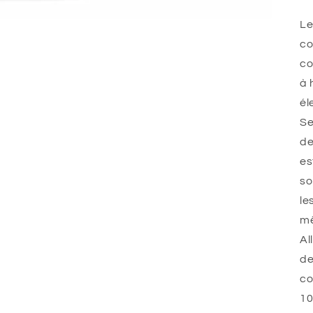
Le
co
co
à 
él
Se
de
es
so
le
mê
Al
de
co
10