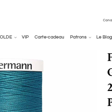
P
a
y
OLDE
VIP
Carte-cadeau
Patrons
Le Blo
s
/
r
é
g
i
o
n