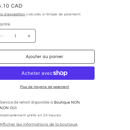
ix
5.10 CAD
abituel
is d'expédition
calculés à l'étape de paiement.
antité
antité
Réduire
Augmenter
la
la
quantité
quantité
de
de
Ajouter au panier
Fil
Fil
Polyester
Polyester
GÜTERMANN
GÜTERMANN
250m
250m
-
-
Plus de moyens de paiement
#687
#687
-
-
Service de retrait disponible à
Boutique NON
Prussien
Prussien
NON OUI
Habituellement prête en 24 heures
Afficher les informations de la boutique