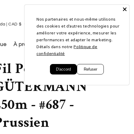
Nos partenaires et nous‑même utilisons
L
Connexion
Panier
Canada | CAD $
Français
des cookies et d’autres technologies pour
a
améliorer votre expérience, mesurer les
performances et adapter le marketing.
n
gue
À propos de nous
Détails dans notre
Politique de
g
confidentialité
Fil Polyester
u
D'accord
Refuser
e
GÜTERMANN
250m - #687 -
Prussien