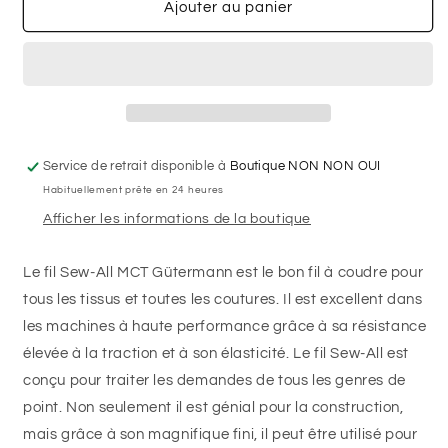
de
de
Ajouter au panier
Fil
Fil
Polyester
Polyester
GÜTERMANN
GÜTERMANN
100m
100m
-
-
#909
#909
-
-
Service de retrait disponible à
Boutique NON NON OUI
Lilas
Lilas
Habituellement prête en 24 heures
clair
clair
Afficher les informations de la boutique
Le fil Sew-All MCT Gütermann est le bon fil à coudre pour
tous les tissus et toutes les coutures. Il est excellent dans
les machines à haute performance grâce à sa résistance
élevée à la traction et à son élasticité. Le fil Sew-All est
conçu pour traiter les demandes de tous les genres de
point. Non seulement il est génial pour la construction,
mais grâce à son magnifique fini, il peut être utilisé pour