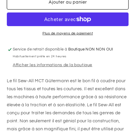
de
de
Ajouter au panier
Fil
Fil
Polyester
Polyester
GÜTERMANN
GÜTERMANN
100m
100m
-
-
Plus de moyens de paiement
#218
#218
-
-
Service de retrait disponible à
Boutique NON NON OUI
Wedgewood
Wedgewood
Habituellement prête en 24 heures
Afficher les informations de la boutique
Le fil Sew-All MCT Gütermann est le bon fil à coudre pour
tous les tissus et toutes les coutures. Il est excellent dans
les machines à haute performance grâce à sa résistance
élevée à la traction et à son élasticité. Le fil Sew-All est
conçu pour traiter les demandes de tous les genres de
point. Non seulement il est génial pour la construction,
mais grâce à son magnifique fini, il peut être utilisé pour