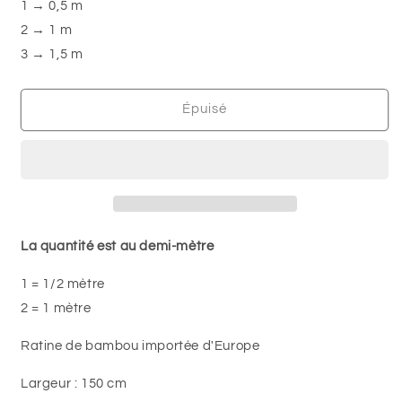
-
-
1 → 0,5 m
Ratine
Ratine
2 → 1 m
de
de
3 → 1,5 m
velours
velours
de
de
bambou
bambou
Épuisé
La quantité est au demi-mètre
1 = 1/2 mètre
2 = 1 mètre
Ratine de bambou importée d'Europe
Largeur : 150 cm