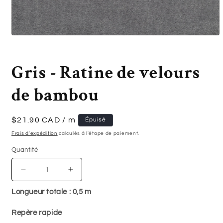
Ouvrir
le
média
1
Gris - Ratine de velours
dans
une
fenêtre
de bambou
modale
Prix
$21.90 CAD
/ m
Épuisé
habituel
Frais d'expédition
calculés à l'étape de paiement.
Quantité
Quantité
Réduire
Augmenter
la
la
Longueur totale :
0,5
m
quantité
quantité
de
de
Repère rapide
Gris
Gris