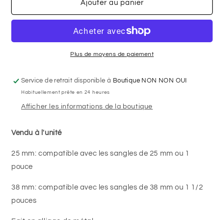
de
de
Ajouter au panier
Ajusteur
Ajusteur
de
de
sangle
sangle
-
-
Or
Or
Plus de moyens de paiement
Service de retrait disponible à
Boutique NON NON OUI
Habituellement prête en 24 heures
Afficher les informations de la boutique
Vendu à l'unité
25 mm: compatible avec les sangles de 25 mm ou 1
pouce
38 mm: compatible avec les sangles de 38 mm ou 1 1/2
pouces