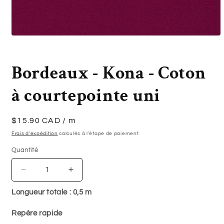
Ouvrir
le
média
1
Bordeaux - Kona - Coton
dans
une
fenêtre
à courtepointe uni
modale
Prix
$15.90 CAD
/ m
habituel
Frais d'expédition
calculés à l'étape de paiement.
Quantité
Quantité
Réduire
Augmenter
la
la
Longueur totale :
0,5
m
quantité
quantité
de
de
Repère rapide
Bordeaux
Bordeaux