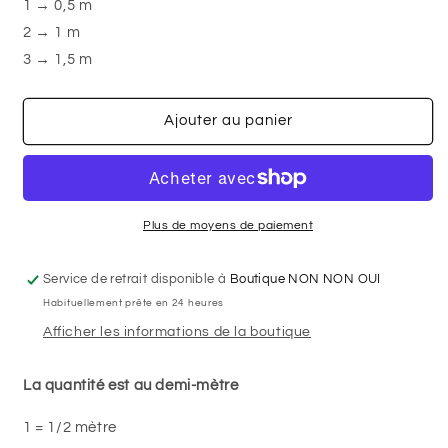
-
-
1 → 0,5 m
Kona
Kona
2 → 1 m
-
-
3 → 1,5 m
Coton
Coton
à
à
courtepointe
courtepointe
Ajouter au panier
uni
uni
Plus de moyens de paiement
Service de retrait disponible à
Boutique NON NON OUI
Habituellement prête en 24 heures
Afficher les informations de la boutique
La quantité est au demi-mètre
1 = 1/2 mètre