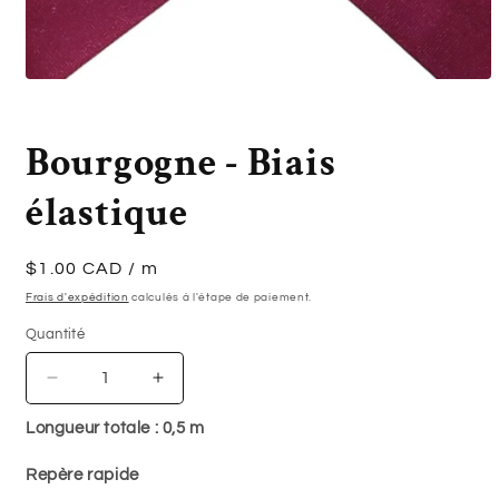
Ouvrir
le
média
1
Bourgogne - Biais
dans
une
fenêtre
élastique
modale
Prix
$1.00 CAD
/ m
habituel
Frais d'expédition
calculés à l'étape de paiement.
Quantité
Quantité
Réduire
Augmenter
la
la
Longueur totale :
0,5
m
quantité
quantité
de
de
Repère rapide
Bourgogne
Bourgogne