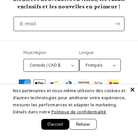
exclusifs et les nouvelles en primeur !
E-mail
Pays/région
Langue
Canada | CAD $
Français
Moyens
de
Nos partenaires et nous‑même utilisons des cookies et
paiement
d’autres technologies pour améliorer votre expérience,
mesurer les performances et adapter le marketing.
© 2026,
NON NON OUI
Commerce électronique propulsé par Shopify
Détails dans notre
Politique de confidentialité
Politique de remboursement
Politique de confidentialité
Conditions d’utilisation
Politique d’expédition
Coordonnées
D'accord
Refuser