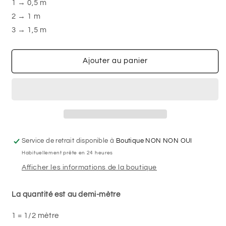
-
-
1 → 0,5 m
Biais
Biais
2 → 1 m
élastique
élastique
3 → 1,5 m
Ajouter au panier
Service de retrait disponible à
Boutique NON NON OUI
Habituellement prête en 24 heures
Afficher les informations de la boutique
La quantité est au demi-mètre
1 = 1/2 mètre