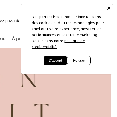
Nos partenaires et nous‑même utilisons
L
Connexion
Panier
Canada | CAD $
Français
des cookies et d’autres technologies pour
a
améliorer votre expérience, mesurer les
performances et adapter le marketing.
n
gue
À propos de nous
Détails dans notre
Politique de
g
confidentialité
u
D'accord
Refuser
e