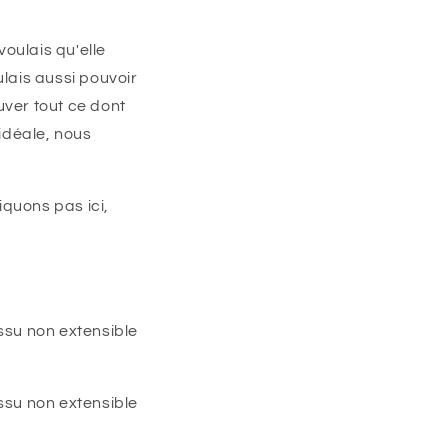
oulais qu'elle
ulais aussi pouvoir
uver tout ce dont
idéale, nous
iquons pas ici,
issu non extensible
issu non extensible