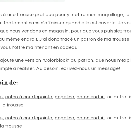
 à une trousse pratique pour y mettre mon maquillage, je v
t facilement sans s'affaisser quand elle est ouverte. Je vo
el que nous vendons en magasin, pour que vous puissiez tro
au même endroit. J'ai donc tracé un patron de ma trousse 
je vous l'offre maintenant en cadeau!
ajouté une version "Colorblock" au patron, que nous n'expl
simple à réaliser. Au besoin, écrivez-nous un message!
oin de:
as
,
coton à courtepointe
,
popeline
,
coton enduit
, ou autre t
e la trousse
as
,
coton à courtepointe
,
popeline
,
coton enduit
, ou autre t
 la trousse