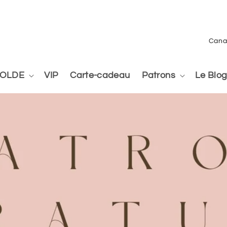
P
a
y
OLDE
VIP
Carte-cadeau
Patrons
Le Blo
s
/
r
é
g
i
o
n